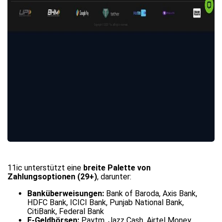
11ic unterstützt eine
breite Palette von
Zahlungsoptionen (29+)
, darunter:
Banküberweisungen:
Bank of Baroda, Axis Bank,
HDFC Bank, ICICI Bank, Punjab National Bank,
CitiBank, Federal Bank
E-Geldbörsen:
Paytm, Jazz Cash, Airtel Money,