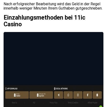
Nach erfolgreicher Bearbeitung wird das Geld in der Regel
innerhalb weniger Minuten Ihrem Guthaben gutgeschrieben.
Einzahlungsmethoden bei 11ic
Casino