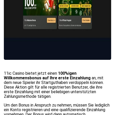
11ic Casino bietet jetzt einen
100%igen
Willkommensbonus auf Ihre erste Einzahlung
an, mit
dem neue Spieler ihr Startguthaben verdoppeln können.
Diese Aktion gilt für alle registrierten Benutzer, die ihre
erste Einzahlung mit einer beliebigen unterstützten
Zahlungsmethode tätigen.
Um den Bonus in Anspruch zu nehmen, müssen Sie lediglich
ein Konto registrieren und eine qualifizierende Einzahlung
vornehmen. Der Bonus wird dann automatisch