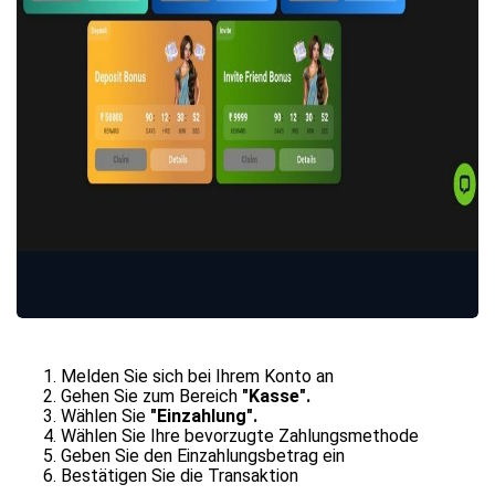
Melden Sie sich bei Ihrem Konto an
Gehen Sie zum Bereich
"Kasse".
Wählen Sie
"Einzahlung".
Wählen Sie Ihre bevorzugte Zahlungsmethode
Geben Sie den Einzahlungsbetrag ein
Bestätigen Sie die Transaktion