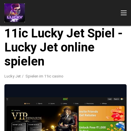
11ic Lucky Jet Spiel -
Lucky Jet online
spielen
Lucky Jet
Spielen im 11ic casino
Online spielen