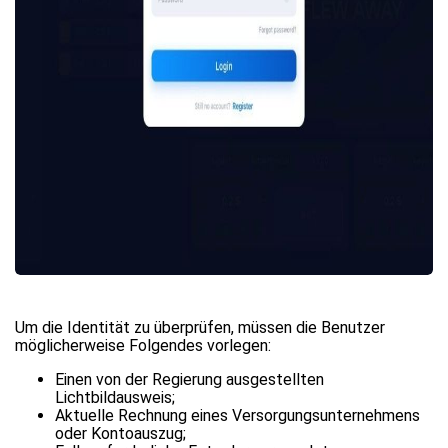
Um die Identität zu überprüfen, müssen die Benutzer
möglicherweise Folgendes vorlegen:
Einen von der Regierung ausgestellten
Lichtbildausweis;
Aktuelle Rechnung eines Versorgungsunternehmens
oder Kontoauszug;