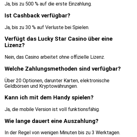
Ja, bis zu 500 % auf die erste Einzahlung.
Ist Cashback verfügbar?
Ja, bis zu 30 % auf Verluste bei Spielen.
Verfügt das Lucky Star Casino über eine
Lizenz?
Nein, das Casino arbeitet ohne offizielle Lizenz.
Welche Zahlungsmethoden sind verfügbar?
Über 20 Optionen, darunter Karten, elektronische
Geldbörsen und Kryptowährungen.
Kann ich mit dem Handy spielen?
Ja, die mobile Version ist voll funktionsfähig.
Wie lange dauert eine Auszahlung?
In der Regel von wenigen Minuten bis zu 3 Werktagen.