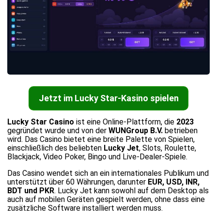
Jetzt im Lucky Star-Kasino spielen
Lucky Star Casino
ist eine Online-Plattform, die
2023
gegründet wurde und von der
WUNGroup B.V.
betrieben
wird. Das Casino bietet eine breite Palette von Spielen,
einschließlich des beliebten
Lucky Jet
, Slots, Roulette,
Blackjack, Video Poker, Bingo und Live-Dealer-Spiele.
Das Casino wendet sich an ein internationales Publikum und
unterstützt über 60 Währungen, darunter
EUR, USD, INR,
BDT und PKR
. Lucky Jet kann sowohl auf dem Desktop als
auch auf mobilen Geräten gespielt werden, ohne dass eine
zusätzliche Software installiert werden muss.