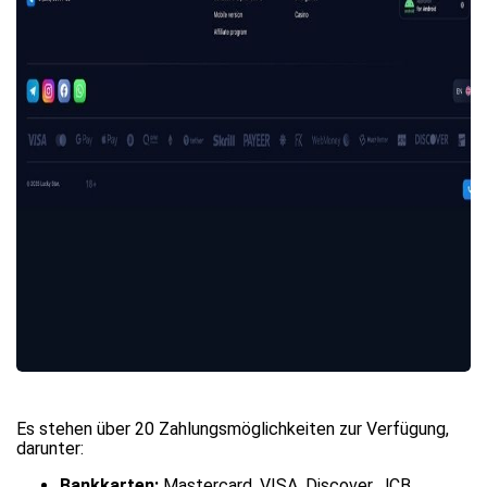
Es stehen über 20 Zahlungsmöglichkeiten zur Verfügung,
darunter:
Bankkarten:
Mastercard, VISA, Discover, JCB