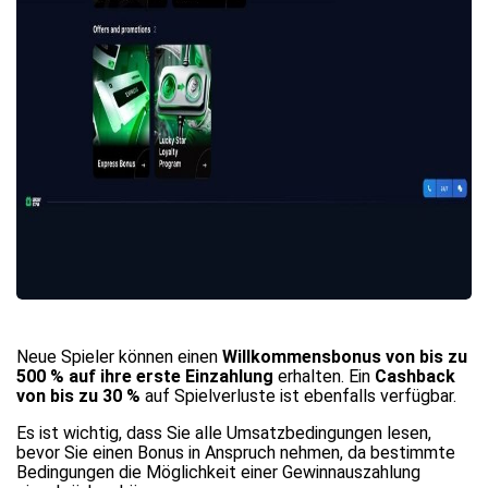
Neue Spieler können einen
Willkommensbonus von bis zu
500 % auf ihre erste Einzahlung
erhalten. Ein
Cashback
von bis zu 30 %
auf Spielverluste ist ebenfalls verfügbar.
Es ist wichtig, dass Sie alle Umsatzbedingungen lesen,
bevor Sie einen Bonus in Anspruch nehmen, da bestimmte
Bedingungen die Möglichkeit einer Gewinnauszahlung