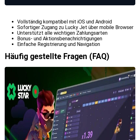
Vollständig kompatibel mit iOS und Android
Sofortiger Zugang zu Lucky Jet über mobile Browser
Unterstützt alle wichtigen Zahlungsarten
Bonus- und Aktionsbenachrichtigungen
Einfache Registrierung und Navigation
Häufig gestellte Fragen (FAQ)