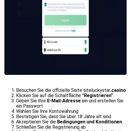
Besuchen Sie die offizielle Seite siteluckystar
.casino
Klicken Sie auf die Schaltfläche
"Registrieren"
.
Geben Sie Ihre
E-Mail-Adresse
ein und erstellen Sie
ein Passwort
Wählen Sie Ihre Kontowährung
Bestätigen Sie, dass Sie über 18 Jahre alt sind
Akzeptieren Sie die
Bedingungen und Konditionen
Schließen Sie die Registrierung ab