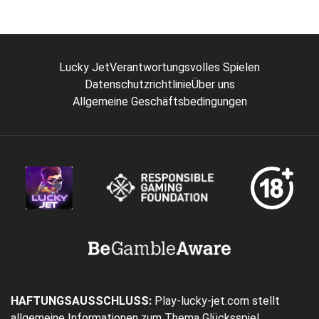
Lucky Jet
Verantwortungsvolles Spielen
Datenschutzrichtlinie
Über uns
Allgemeine Geschäftsbedingungen
HAFTUNGSAUSSCHLUSS:
Play-lucky-jet.com stellt
allgemeine Informationen zum Thema Glücksspiel