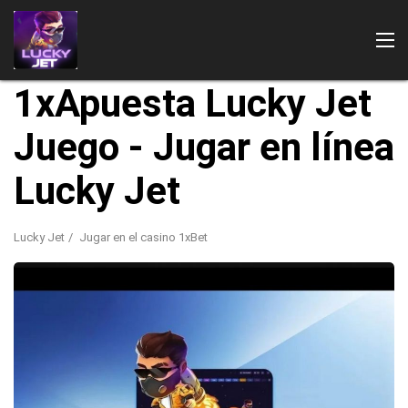
1xApuesta Lucky Jet
Juego - Jugar en línea
Lucky Jet
Lucky Jet
Jugar en el casino 1xBet
Jugar en línea