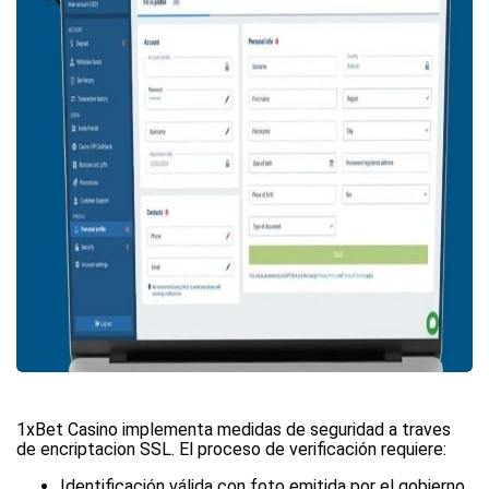
1xBet Casino implementa medidas de seguridad a traves
de encriptacion SSL. El proceso de verificación requiere:
Identificación válida con foto emitida por el gobierno