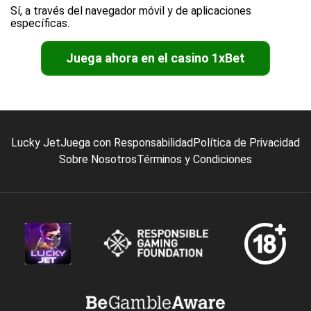
Sí, a través del navegador móvil y de aplicaciones
específicas.
Juega ahora en el casino 1xBet
Lucky Jet
Juega con Responsabilidad
Política de Privacidad
Sobre Nosotros
Términos y Condiciones