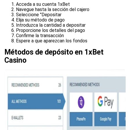
Acceda a su cuenta 1xBet
Navegue hasta la sección del cajero
Seleccione "Depositar
Elija su método de pago
Introduzca la cantidad a depositar
Proporcione los detalles del pago
Confirme la transacción
Espere a que aparezcan los fondos
Métodos de depósito en 1xBet
Casino