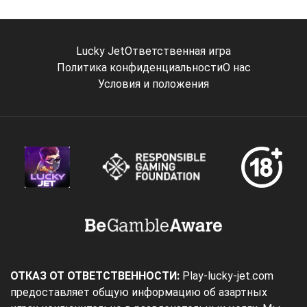
Lucky Jet
Ответственная игра
Политика конфиденциальности
О нас
Условия и положения
ОТКАЗ ОТ ОТВЕТСТВЕННОСТИ:
Play-lucky-jet.com
предоставляет общую информацию об азартных