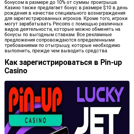
бонусом в размере до 10% от суммы проигрыша.
Казино также предлагает бонус в размере $10 в день
рождения в качестве специального вознаграждения
для зарегистрированных игроков. Кроме того, игроки
могут зарабатывать Pincoins с помощью различных
видов деятельности, которые можно обменять на
бонусы по выгодным ставкам. Все рекламные
предложения сопровождаются определенными
требованиями по отыгрышу, которые необходимо
выполнить, прежде чем выводить средства.
Как зарегистрироваться в Pin-up
Casino