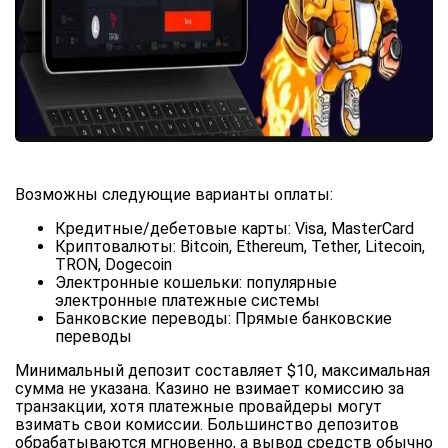
Возможны следующие варианты оплаты:
Кредитные/дебетовые карты: Visa, MasterCard
Криптовалюты: Bitcoin, Ethereum, Tether, Litecoin,
TRON, Dogecoin
Электронные кошельки: популярные
электронные платежные системы
Банковские переводы: Прямые банковские
переводы
Минимальный депозит составляет $10, максимальная
сумма не указана. Казино не взимает комиссию за
транзакции, хотя платежные провайдеры могут
взимать свои комиссии. Большинство депозитов
обрабатываются мгновенно, а вывод средств обычно