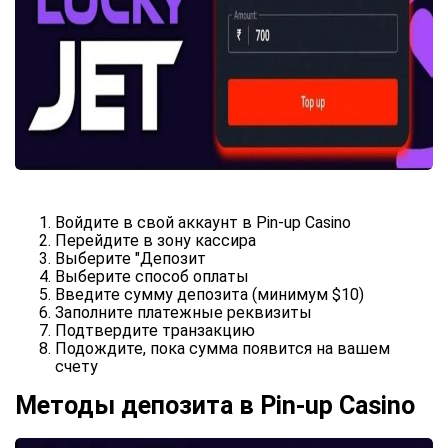
Войдите в свой аккаунт в Pin-up Casino
Перейдите в зону кассира
Выберите "Депозит
Выберите способ оплаты
Введите сумму депозита (минимум $10)
Заполните платежные реквизиты
Подтвердите транзакцию
Подождите, пока сумма появится на вашем
счету
Методы депозита в Pin-up Casino