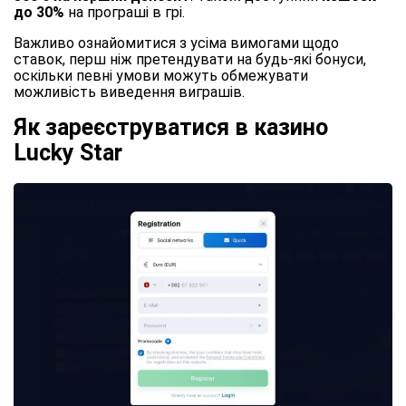
до 30%
на програші в грі.
Важливо ознайомитися з усіма вимогами щодо
ставок, перш ніж претендувати на будь-які бонуси,
оскільки певні умови можуть обмежувати
можливість виведення виграшів.
Як зареєструватися в казино
Lucky Star