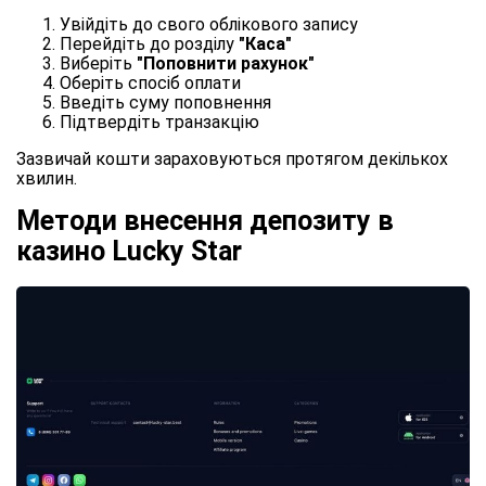
Увійдіть до свого облікового запису
Перейдіть до розділу
"Каса"
Виберіть
"Поповнити рахунок"
Оберіть спосіб оплати
Введіть суму поповнення
Підтвердіть транзакцію
Зазвичай кошти зараховуються протягом декількох
хвилин.
Методи внесення депозиту в
казино Lucky Star