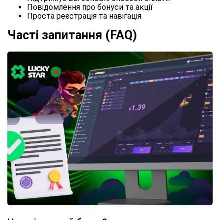
Повідомлення про бонуси та акції
Проста реєстрація та навігація
Часті запитання (FAQ)