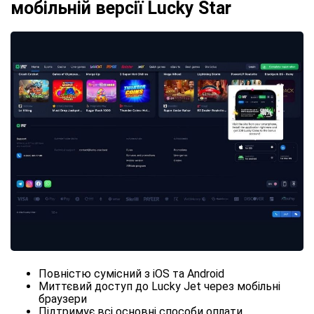
мобільній версії Lucky Star
Повністю сумісний з iOS та Android
Миттєвий доступ до Lucky Jet через мобільні
браузери
Підтримує всі основні способи оплати